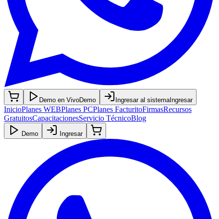
Demo en Vivo
Demo
Ingresar al sistema
Ingresar
Inicio
Planes WEB
Planes PC
Planes Facturito
Firmas
Recursos
Gratuitos
Capacitaciones
Servicio Técnico
Blog
Demo
Ingresar